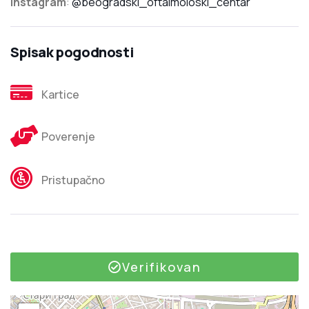
Instagram
:
@beogradski_oftalmoloski_centar
Spisak pogodnosti
Kartice
Poverenje
Pristupačno
Verifikovan