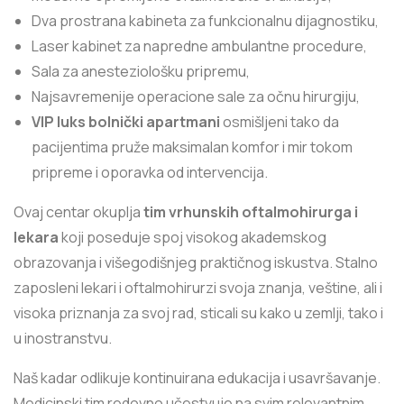
Dva prostrana kabineta za funkcionalnu dijagnostiku,
Laser kabinet za napredne ambulantne procedure,
Sala za anesteziološku pripremu,
Najsavremenije operacione sale za očnu hirurgiju,
VIP luks bolnički apartmani
osmišljeni tako da
pacijentima pruže maksimalan komfor i mir tokom
pripreme i oporavka od intervencija.
Ovaj centar okuplja
tim vrhunskih oftalmohirurga i
lekara
koji poseduje spoj visokog akademskog
obrazovanja i višegodišnjeg praktičnog iskustva. Stalno
zaposleni lekari i oftalmohirurzi svoja znanja, veštine, ali i
visoka priznanja za svoj rad, sticali su kako u zemlji, tako i
u inostranstvu.
Naš kadar odlikuje kontinuirana edukacija i usavršavanje.
Medicinski tim redovno učestvuje na svim relevantnim