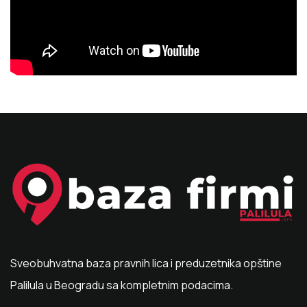
Sveobuhvatna baza pravnih lica i preduzetnika opštine
Palilula u Beogradu sa kompletnim podacima.