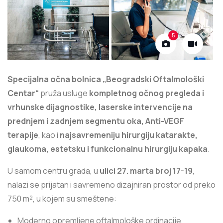
5
Specijalna očna bolnica „Beogradski Oftalmološki
Centar“
pruža usluge
kompletnog očnog pregleda i
vrhunske dijagnostike, laserske intervencije na
prednjem i zadnjem segmentu oka, Anti-VEGF
terapije
, kao i
najsavremeniju hirurgiju katarakte,
glaukoma, estetsku i funkcionalnu hirurgiju kapaka
.
U samom centru grada, u
ulici 27. marta broj 17-19
,
nalazi se prijatan i savremeno dizajniran prostor od preko
750 m², u kojem su smeštene:
Moderno opremljene oftalmološke ordinacije,