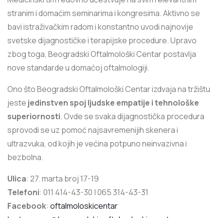
stranim i domaćim seminarima i kongresima. Aktivno se
bavi istraživačkim radom i konstantno uvodi najnovije
svetske dijagnostičke i terapijske procedure. Upravo
zbog toga, Beogradski Oftalmološki Centar postavlja
nove standarde u domaćoj oftalmologiji.
Ono što Beogradski Oftalmološki Centar izdvaja na tržištu
jeste
jedinstven spoj ljudske empatije i tehnološke
superiornosti
. Ovde se svaka dijagnostička procedura
sprovodi se uz pomoć najsavremenijih skenera i
ultrazvuka, od kojih je većina potpuno neinvazivna i
bezbolna.
Ulica
: 27. marta broj 17-19
Telefoni
: 011 414-43-30 | 065 314-43-31
Facebook
:
oftalmoloskicentar