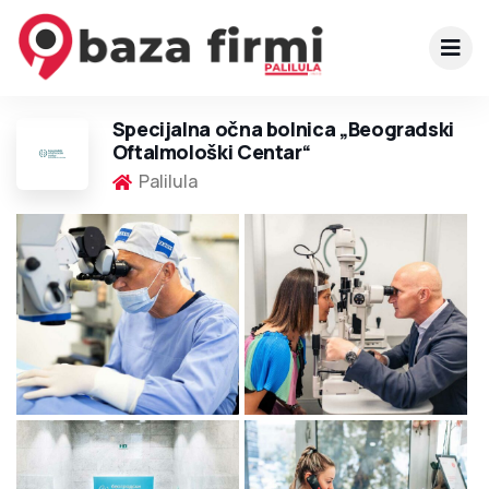
Specijalna očna bolnica „Beogradski
Oftalmološki Centar“
Palilula